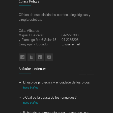
Clínica Politzer
Clínica de especialidades otorrinolaringológicas y
cirugía estética.
Cdla. Albatros
Miguel H. Alcivar
04-2295303
y Flamingo Mz 6 Solar 15
04-2285208
Guayaquil - Ecuador
Enviar email
Artículos recientes
El uso de pirotecnia y el cuidado de los oídos
hace 9 años
¿Cuál es la causa de los ronquidos?
hace 9 años
Epistaxis o hemorragia nasal: aparatoso, pero