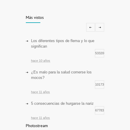
Más vistos
Los diferentes tipos de flema y lo que
significan
533200
hace 10 años
¿Es malo para la salud comerse los
mocos?
101735
hace 11 años
5 consecuencias de hurgarse la nariz
67783
hace 11 años
Photostream
Cuerpos extraños en oídos: primeros