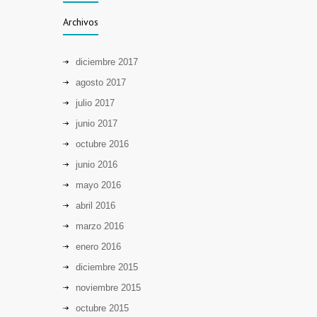
auxilios
Archivos
8230
hace 11 años
diciembre 2017
5 hábitos que causan cáncer de garganta
agosto 2017
y boca
julio 2017
8155
junio 2017
hace 11 años
octubre 2016
junio 2016
mayo 2016
abril 2016
marzo 2016
enero 2016
diciembre 2015
noviembre 2015
octubre 2015