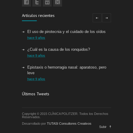
Artículos recientes
El uso de pirotecnia y el cuidado de los oídos
hace 9 años
¿Cuál es la causa de los ronquidos?
hace 9 años
Epistaxis o hemorragia nasal: aparatoso, pero
leve
hace 9 años
Alimentos para combatir la pérdida auditiva
Últimos Tweets
hace 9 años
8 personas que escuchan por primera vez en su
Copyright © 2015 CLÍNICA POLITZER. Todos los Derechos
vida contagian su emoción y alegría
Reservados.
hace 9 años
Desarrollado por
TUTASI Consultores Creativos
Subir