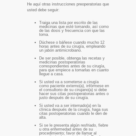
He aquí otras instrucciones preoperatorias que
usted debe seguir:
Traiga una lista por escrito de las
medicinas que esté tomando, así como
de las dosis y frecuencia con que las
toma.
Dúchese o báñese cuando mucho 12
horas antes de su cirugía, empleando
un jabón antimicrobiano.
De ser posible, obtenga las recetas y
medicinas postoperatorias
correspondientes antes de su cirugía,
para que empiece a tomarlas en cuanto
llegue a casa.
Si usted va a someterse a cirugía
como paciente externo(a), infórmese en
el consultorio de su cirujano(a) si debe
hacer sus citas postoperatorias antes o
justo después de su cirugía.
Si usted va a ser internado(a) en la
clínica después de la cirugía, haga sus
citas postoperatorias cuando le den de
alta.
Si se le presenta algún resfriado, fiebre
u otra enfermedad antes de su
procedimiento; favor de llamar al