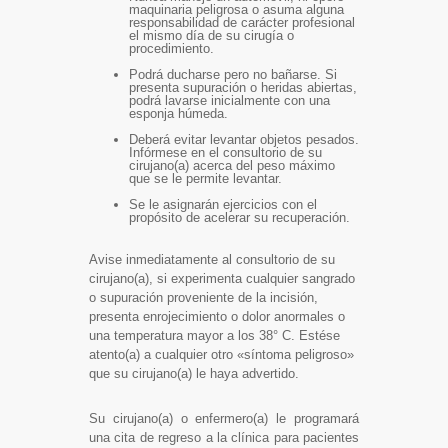
maquinaria peligrosa o asuma alguna
responsabilidad de carácter profesional
el mismo día de su cirugía o
procedimiento.
Podrá ducharse pero no bañarse. Si
presenta supuración o heridas abiertas,
podrá lavarse inicialmente con una
esponja húmeda.
Deberá evitar levantar objetos pesados.
Infórmese en el consultorio de su
cirujano(a) acerca del peso máximo
que se le permite levantar.
Se le asignarán ejercicios con el
propósito de acelerar su recuperación.
Avise inmediatamente al consultorio de su
cirujano(a), si experimenta cualquier sangrado
o supuración proveniente de la incisión,
presenta enrojecimiento o dolor anormales o
una temperatura mayor a los 38° C. Estése
atento(a) a cualquier otro «síntoma peligroso»
que su cirujano(a) le haya advertido.
Su cirujano(a) o enfermero(a) le programará
una cita de regreso a la clínica para pacientes