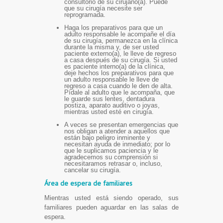
consultorio de su cirujano(a). Puede
que su cirugía necesite ser
reprogramada.
Haga los preparativos para que un
adulto responsable le acompañe el día
de su cirugía, permanezca en la clínica
durante la misma y, de ser usted
paciente externo(a), le lleve de regreso
a casa después de su cirugía. Si usted
es paciente interno(a) de la clínica,
deje hechos los preparativos para que
un adulto responsable le lleve de
regreso a casa cuando le den de alta.
Pídale al adulto que le acompaña, que
le guarde sus lentes, dentadura
postiza, aparato auditivo o joyas,
mientras usted esté en cirugía.
A veces se presentan emergencias que
nos obligan a atender a aquellos que
están bajo peligro inminente y
necesitan ayuda de inmediato; por lo
que le suplicamos paciencia y le
agradecemos su comprensión si
necesitaramos retrasar o, incluso,
cancelar su cirugía.
Área de espera de familiares
Mientras usted está siendo operado, sus
familiares pueden aguardar en las salas de
espera.