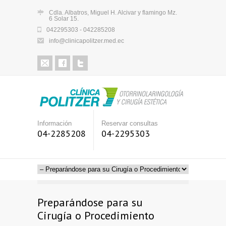
Cdla. Albatros, Miguel H. Alcivar y flamingo Mz.
6 Solar 15.
042295303 - 042285208
info@clinicapolitzer.med.ec
Información
Reservar consultas
04-2285208
04-2295303
Preparándose para su
Cirugía o Procedimiento