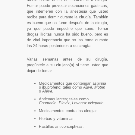
Fumar puede provocar secreciones gástricas,
que interfieren con la anestesia que usted
recibe para dormir durante la cirugía. También
es bueno que no fume después de la cirugía,
ya que puede impedirle que sane. Tomar
drogas ilícitas nunca ha sido bueno, pero es
de vital importancia que no las tome durante
las 24 horas posteriores a su cirugía.
Varias semanas antes de su cirugía,
pregúntele a su cirujano(a) si tiene usted que
dejar de tomar:
Medicamentos que contengan aspirina
o ibuprofeno; tales como
Advil
,
Motrin
o
Aleve
.
Anticoagulantes; tales como
Coumadin
,
Plavix
,
Lovenox
o
Heparin
.
Medicamentos contra las alergias.
Hierbas y vitaminas.
Pastillas anticonceptivas.