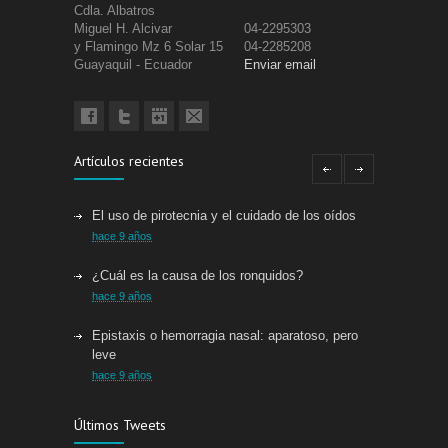
Cdla. Albatros
Miguel H. Alcivar
04-2295303
y Flamingo Mz 6 Solar 15
04-2285208
Guayaquil - Ecuador
Enviar email
Artículos recientes
El uso de pirotecnia y el cuidado de los oídos
hace 9 años
¿Cuál es la causa de los ronquidos?
hace 9 años
Epistaxis o hemorragia nasal: aparatoso, pero
leve
hace 9 años
Alimentos para combatir la pérdida auditiva
Últimos Tweets
hace 9 años