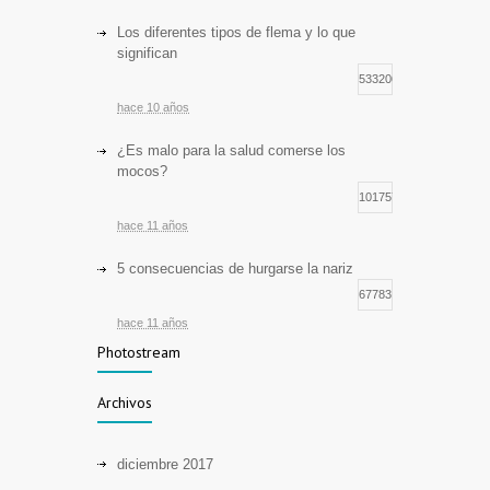
Los diferentes tipos de flema y lo que
significan
533206
hace 10 años
¿Es malo para la salud comerse los
mocos?
101757
hace 11 años
5 consecuencias de hurgarse la nariz
67783
hace 11 años
Photostream
Cuerpos extraños en oídos: primeros
auxilios
Archivos
8232
hace 11 años
diciembre 2017
5 hábitos que causan cáncer de garganta