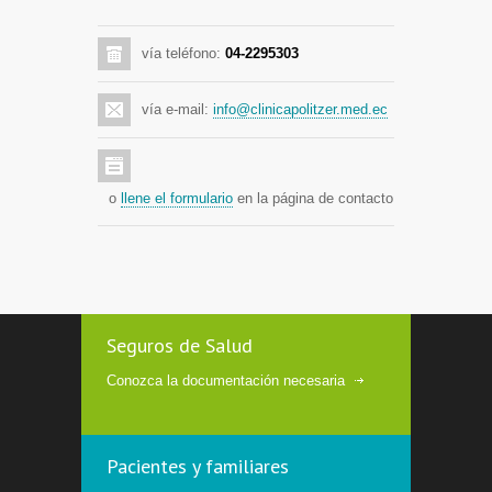
vía teléfono:
04-2295303
vía e-mail:
info@clinicapolitzer.med.ec
o
llene el formulario
en la página de contacto
Seguros de Salud
Conozca la documentación necesaria
Pacientes y familiares