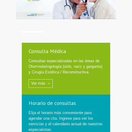
1
2
3
4
Consulta Médica
Consultas especializadas en las áreas de
Otorrinolaringología (oído, nariz y garganta)
y Cirugía Estética / Reconstructiva.
Ver más
Horario de consultas
Elija el horario más conveniente para
agendar una cita. Ingrese para ver los
servicios y el calendario actual de nuestros
especialistas.